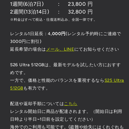
1週間(6泊7日)
：
23,800
円
2週間(13泊14日)
：
32,800
円
※料金はすべて税込・往復送料込み、全国一律です。
レンタル1日延長：4
,000円
(レンタル予約時にご連絡で
3000円に割引)
延長希望の場合は
メール、LINE
にてお知らせください
S26 Ultra 512GBは、最新モデルを試したい方におすす
めです。
一方で、価格と性能のバランスを重視するなら
S25 Ultra
512GB
も有力です。
配送や返却手順については
こちら
レンタル開始日に商品が配達されます。（開始日は利用
日時より半日~1日前を設定してください）
海外でのご利用も可能です。(盗難や紛失にはくれぐれも