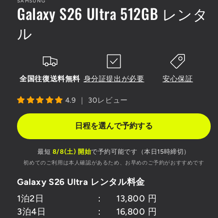
SAMSUNG
ル
Galaxy S26 Ultra 512GB レンタ
で
メ
ル
デ
ィ
ア
(1)
を
開
全国往復送料無料
身分証提出が必要
安心保証
く
4.9 ｜ 30レビュー
日程を選んで予約する
最短
8/8(土) 開始
で予約可能です
（本日15時締切）
初めてのご利用は本人確認があるため、お早めのご予約がおすすめです
Galaxy S26 Ultra レンタル料金
1泊2日
：
13,800
円
3泊4日
：
16,800
円