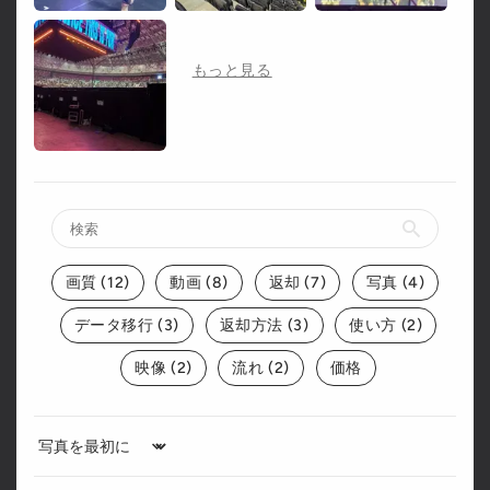
画質 (12)
動画 (8)
返却 (7)
写真 (4)
データ移行 (3)
返却方法 (3)
使い方 (2)
映像 (2)
流れ (2)
価格
Sort by