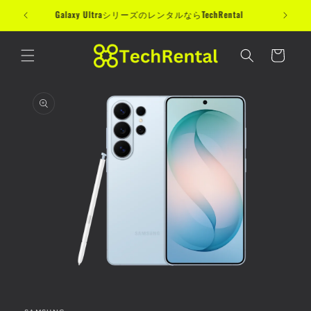
コンテン
データ移行はGoogleフォトがかんたん
ツに進む
カ
ー
ト
商品情報
にスキッ
プ
モ
ー
ダ