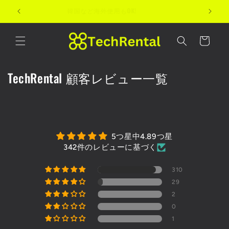
コンテン
韓国など海外使用もOK!
ツに進む
カ
ー
ト
TechRental 顧客レビュー一覧
5つ星中4.89つ星
342件のレビューに基づく
310
29
2
0
1